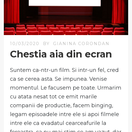
10/03/2020
BY
GIANINA CORONDAN
Chestia aia din ecran
Suntem ca-ntr-un film. Si intr-un fel, cred
ca se cerea asta. Se impunea. Venise
momentul. Le facusem pe toate. Urmarim
cu atata nesat tot ce emit marile
companii de productie, facem binging,
legam episoadele intre ele si apoi filmele
intre ele ca evadatul cearceafurile la