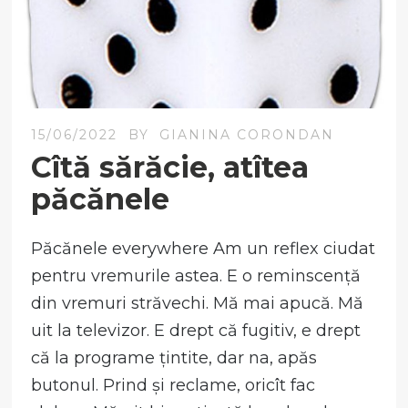
15/06/2022
BY
GIANINA CORONDAN
Cîtă sărăcie, atîtea
păcănele
Păcănele everywhere Am un reflex ciudat
pentru vremurile astea. E o reminscență
din vremuri străvechi. Mă mai apucă. Mă
uit la televizor. E drept că fugitiv, e drept
că la programe țintite, dar na, apăs
butonul. Prind și reclame, oricît fac