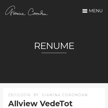
MENU
RENUME
29/12/2016
BY
GIANINA CORONDAN
Allview VedeTot