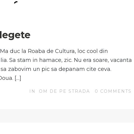
N
 degete
i Ma duc la Roaba de Cultura, loc cool din
lia. Sa stam in hamace, zic. Nu era soare, vacanta
 sa zabovim un pic sa depanam cite ceva.
oua. […]
IN
OM DE PE STRADA
0
COMMENTS