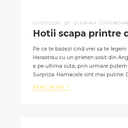
10/09/2014
BY
GIANINA CORONDA
Hotii scapa printre
Pe ce te bazezi cind vrei sa te legen
Herastrau cu un prieten sosit din Ang
e pe ultima suta, prin urmare putem
Surpriza. Hamacele sint mai putine. D
›
READ MORE