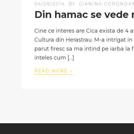
04/08/2014
BY
GIANINA CORONDA
Din hamac se vede m
Cine ce interes are Cica exista de 4
Cultura din Herastrau. M-a intrigat in 
parut firesc sa ma intind pe iarba la 
inteles cum […]
›
READ MORE