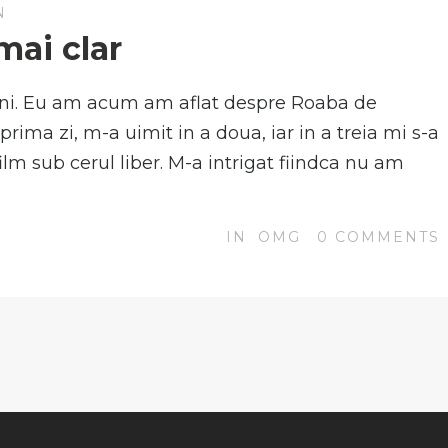
N
ai clar
 ani. Eu am acum am aflat despre Roaba de
prima zi, m-a uimit in a doua, iar in a treia mi s-a
film sub cerul liber. M-a intrigat fiindca nu am
IN
OMG
0
COMMENTS