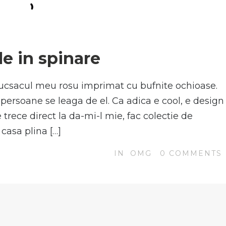
N
le in spinare
ucsacul meu rosu imprimat cu bufnite ochioase.
persoane se leaga de el. Ca adica e cool, e design
e trece direct la da-mi-l mie, fac colectie de
casa plina […]
IN
OMG
0
COMMENTS