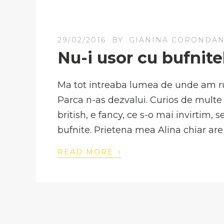
29/02/2016
BY
GIANINA CORONDA
Nu-i usor cu bufnite
Ma tot intreaba lumea de unde am r
Parca n-as dezvalui. Curios de multe 
british, e fancy, ce s-o mai invirtim, s
bufnite. Prietena mea Alina chiar are 
›
READ MORE