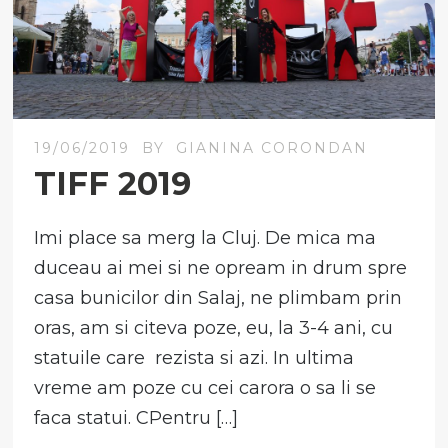
19/06/2019
BY
GIANINA CORONDAN
TIFF 2019
Imi place sa merg la Cluj. De mica ma
duceau ai mei si ne opream in drum spre
casa bunicilor din Salaj, ne plimbam prin
oras, am si citeva poze, eu, la 3-4 ani, cu
statuile care rezista si azi. In ultima
vreme am poze cu cei carora o sa li se
faca statui. CPentru […]