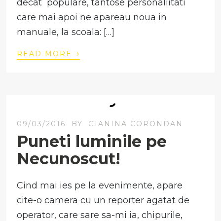
decat populare, tantose personaliitati
care mai apoi ne apareau noua in
manuale, la scoala: […]
›
READ MORE
09/03/2016
BY
GIANINA CORONDAN
Puneti luminile pe
Necunoscut!
Cind mai ies pe la evenimente, apare
cite-o camera cu un reporter agatat de
operator, care sare sa-mi ia, chipurile,