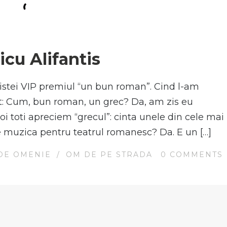
N
icu Alifantis
vistei VIP premiul “un bun roman”. Cind l-am
et: Cum, bun roman, un grec? Da, am zis eu
oi toti apreciem “grecul”: cinta unele din cele mai
e muzica pentru teatrul romanesc? Da. E un […]
DE OMENIE
/
OM DE PE STRADA
0
COMMENTS