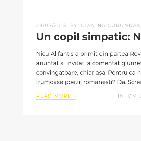
29/07/2015
BY
GIANINA CORONDA
Un copil simpatic: N
Nicu Alifantis a primit din partea Re
anuntat si invitat, a comentat glum
convingatoare, chiar asa. Pentru ca n
frumoase poezii romanesti? Da. Scri
›
READ MORE
IN
OM 