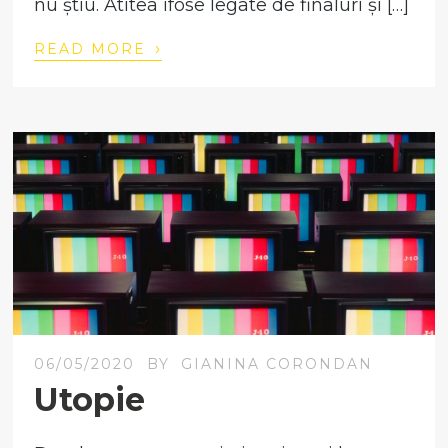
nu știu. Atîtea ifose legate de finaluri și […]
›
READ MORE
06/05/2020
BY
GIANINA CORONDAN
Utopie