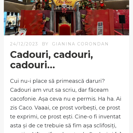
24/12/2023
BY
GIANINA CORONDAN
Cadouri, cadouri,
cadouri…
Cui nu-i place să primească daruri?
Cadouri am vrut sa scriu, dar făceam
cacofonie. Așa ceva nu e permis. Ha ha. Ai
zis Caco. Vaaai, ce prost vorbești, ce prost
te exprimi, ce prost ești. Cine-o fi inventat
asta și de ce trebuie să fim așa sclifosiți,