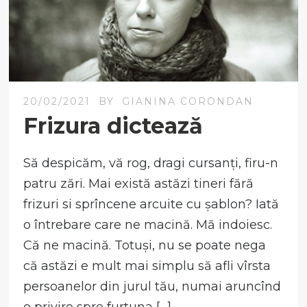
20/02/2021
BY
GIANINA CORONDAN
Frizura dictează
Să despicăm, vă rog, dragi cursanți, firu-n
patru zări. Mai există astăzi tineri fără
frizuri si sprîncene arcuite cu șablon? Iată
o întrebare care ne macină. Mă indoiesc.
Că ne macină. Totuși, nu se poate nega
că astăzi e mult mai simplu să afli vîrsta
persoanelor din jurul tău, numai aruncînd