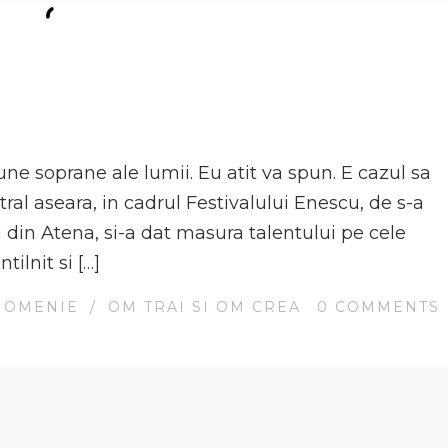
N
ne soprane ale lumii. Eu atit va spun. E cazul sa
ral aseara, in cadrul Festivalului Enescu, de s-a
ei din Atena, si-a dat masura talentului pe cele
tilnit si […]
 OMENIE
/
OM TRAI SI OM CREA
0
COMMENTS