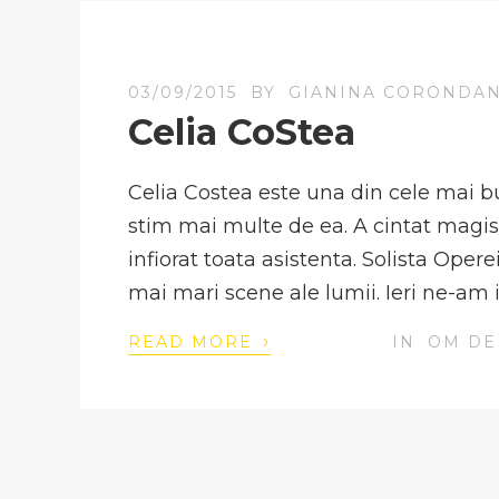
03/09/2015
BY
GIANINA CORONDA
Celia CoStea
Celia Costea este una din cele mai bu
stim mai multe de ea. A cintat magist
infiorat toata asistenta. Solista Oper
mai mari scene ale lumii. Ieri ne-am in
›
READ MORE
IN
OM DE