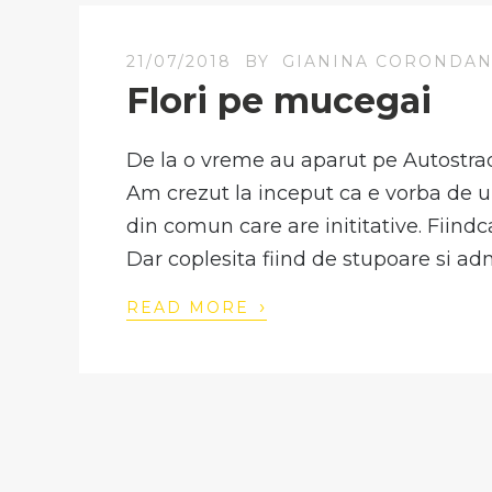
21/07/2018
BY
GIANINA CORONDA
Flori pe mucegai
De la o vreme au aparut pe Autostrada
Am crezut la inceput ca e vorba de un
din comun care are inititative. Fiindc
Dar coplesita fiind de stupoare si ad
›
READ MORE