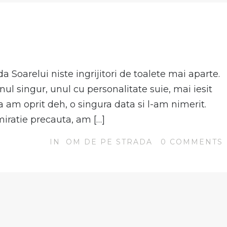
N
 Soarelui niste ingrijitori de toalete mai aparte.
ul singur, unul cu personalitate suie, mai iesit
a am oprit deh, o singura data si l-am nimerit.
miratie precauta, am […]
IN
OM DE PE STRADA
0
COMMENTS