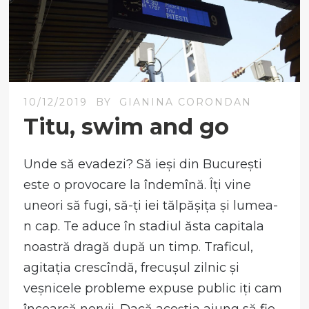
10/12/2019
BY
GIANINA CORONDAN
Titu, swim and go
Unde să evadezi? Să ieși din București
este o provocare la îndemînă. Îți vine
uneori să fugi, să-ți iei tălpășița și lumea-
n cap. Te aduce în stadiul ăsta capitala
noastră dragă după un timp. Traficul,
agitația crescîndă, frecușul zilnic și
veșnicele probleme expuse public iți cam