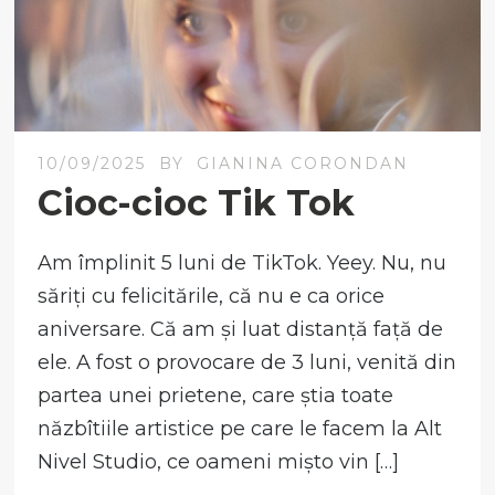
10/09/2025
BY
GIANINA CORONDAN
Cioc-cioc Tik Tok
Am împlinit 5 luni de TikTok. Yeey. Nu, nu
săriți cu felicitările, că nu e ca orice
aniversare. Că am și luat distanță față de
ele. A fost o provocare de 3 luni, venită din
partea unei prietene, care știa toate
năzbîtiile artistice pe care le facem la Alt
Nivel Studio, ce oameni mișto vin […]