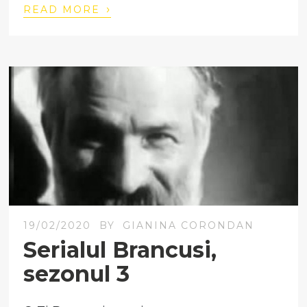
›
READ MORE
19/02/2020
BY
GIANINA CORONDAN
Serialul Brancusi,
sezonul 3