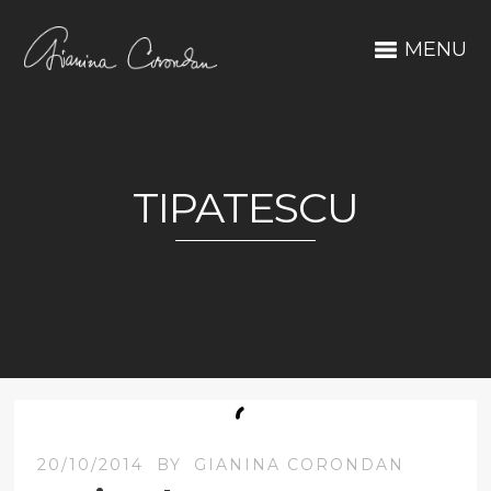
MENU
TIPATESCU
20/10/2014
BY
GIANINA CORONDAN