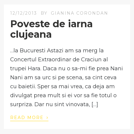
12/12/2013
BY
GIANINA CORONDAN
Poveste de iarna
clujeana
…la Bucuresti Astazi am sa merg la
Concertul Extraordinar de Craciun al
trupei Hara. Daca nu o sa-mi fie prea Nani
Nani am sa urc si pe scena, sa cint ceva
cu baietii. Sper sa mai vrea, ca deja am
divulgat prea mult si ei vor sa fie totul o
surpriza. Dar nu sint vinovata, […]
›
READ MORE