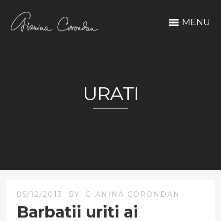
MENU
URATI
05/12/2013
BY
GIANINA CORONDAN
Barbatii uriti ai