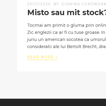
29/01/2020
BY
GIANINA CORONDA
Misto sau mit stock
Tocmai am primit o gluma prin online.
Zic englezii ca ar fi cu tuse groase. I
juriu un american socotea ca umorul 
consideratii ale lui Bertolt Brecht, d
›
READ MORE