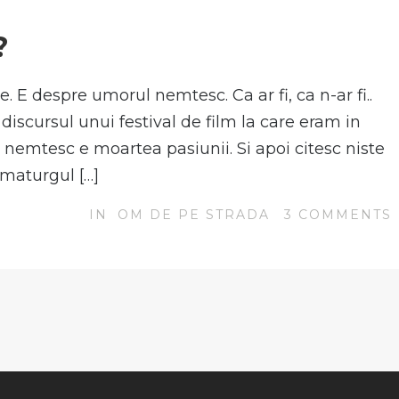
N
?
 E despre umorul nemtesc. Ca ar fi, ca n-ar fi..
n discursul unui festival de film la care eram in
nemtesc e moartea pasiunii. Si apoi citesc niste
ramaturgul […]
IN
OM DE PE STRADA
3
COMMENTS