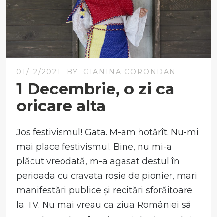
01/12/2021
BY
GIANINA CORONDAN
1 Decembrie, o zi ca
oricare alta
Jos festivismul! Gata. M-am hotărît. Nu-mi
mai place festivismul. Bine, nu mi-a
plăcut vreodată, m-a agasat destul în
perioada cu cravata roșie de pionier, mari
manifestări publice și recitări sforăitoare
la TV. Nu mai vreau ca ziua României să