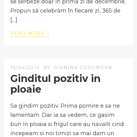
se serbeze doar în prima zi de decembrie.
Propun să celebrăm în fiecare zi, 365 de
[…]
›
READ MORE
16/04/2014
BY
GIANINA CORONDAN
Ginditul pozitiv in
ploaie
Sa gindim pozitiv. Prima pornire e sa ne
lamentam. Dar ia sa vedem, ce gasim
bun in ploaia si frigul care au navalit cind
incepeam si noi timizi sa mai dam un