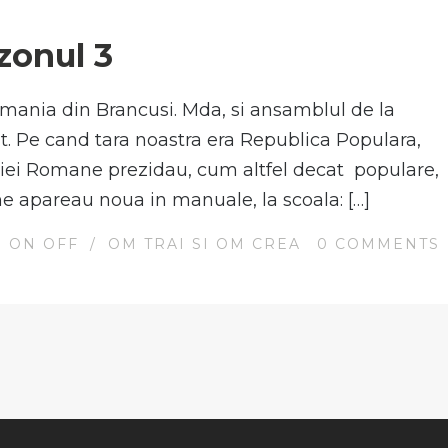
N
ezonul 3
mania din Brancusi. Mda, si ansamblul de la
t. Pe cand tara noastra era Republica Populara,
iei Romane prezidau, cum altfel decat populare,
ne apareau noua in manuale, la scoala: […]
 ON OFF
/
OM TRAI SI OM CREA
0
COMMENTS