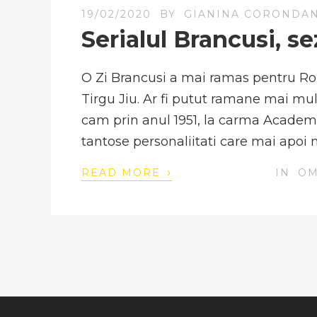
19/02/2020
BY
GIANINA CORONDA
Serialul Brancusi, s
O Zi Brancusi a mai ramas pentru Ro
Tirgu Jiu. Ar fi putut ramane mai mul
cam prin anul 1951, la carma Academ
tantose personaliitati care mai apoi 
›
READ MORE
IN
OM