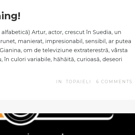
ing!
alfabetică) Artur, actor, crescut în Suedia, un
 brunet, manierat, impresionabil, sensibil, ar putea
i Gianina, om de televiziune extraterestră, vârsta
în culori variabile, hăhăită, curioasă, deseori
IN
TOPAIELI
6
COMMENTS