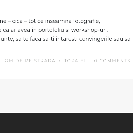
e – cica – tot ce inseamna fotografie,
e ca ar avea in portofoliu si workshop-uri.
unte, sa te faca sa-ti intaresti convingerile sau sa
N
OM DE PE STRADA
/
TOPAIELI
0
COMMENTS