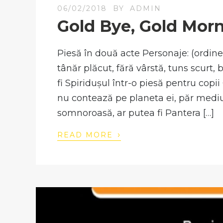
06/02/2018
BY
ADMIN
Gold Bye, Gold Morn
Piesă în două acte Personaje: (ordine 
tânăr plăcut, fără vârstă, tuns scurt,
fi Spiridușul într-o piesă pentru copi
nu contează pe planeta ei, păr mediu, 
somnoroasă, ar putea fi Pantera […]
›
READ MORE