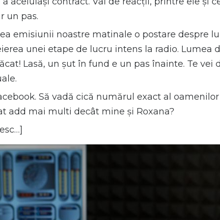
a aceluiași contract. Val de reacții, printre ele și c
r un pas.
ea emisiunii noastre matinale o postare despre lu
cheierea unei etape de lucru intens la radio. Lumea
cat! Lasă, un șut în fund e un pas înainte. Te vei 
ale.
Facebook. Să vadă cică numărul exact al oamenilor
 dat add mai multi decât mine și Roxana?
esc…]