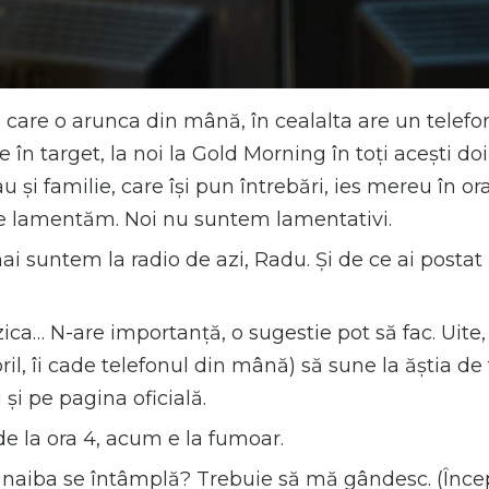
e care o arunca din mână, în cealalta are un telefo
 în target, la noi la Gold Morning în toți acești do
 familie, care își pun întrebări, ies mereu în oraș, 
ne lamentăm. Noi nu suntem lamentativi.
mai suntem la radio de azi, Radu. Și de ce ai post
zica… N-are importanță, o sugestie pot să fac. Uite
l, îi cade telefonul din mână) să sune la ăștia de fa
u și pe pagina oficială.
de la ora 4, acum e la fumoar.
ce naiba se întâmplă? Trebuie să mă gândesc. (Înc