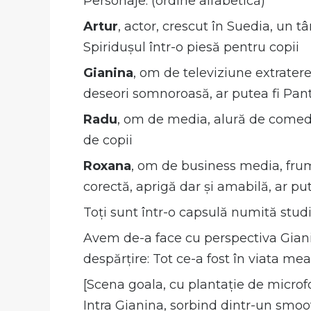
Personaje: (ordine alfabetică)
Artur
, actor, crescut în Suedia, un tâ
Spiridușul într-o piesă pentru copii
Gianina
, om de televiziune extratere
deseori somnoroasă, ar putea fi Pant
Radu
, om de media, alură de comedian
de copii
Roxana
, om de business media, frum
corectă, aprigă dar și amabilă, ar put
Toți sunt într-o capsulă numită studi
Avem de-a face cu perspectiva Gianin
despărțire: Tot ce-a fost în viata mea 
[Scena goala, cu plantație de microfo
Intra Gianina, sorbind dintr-un smoot