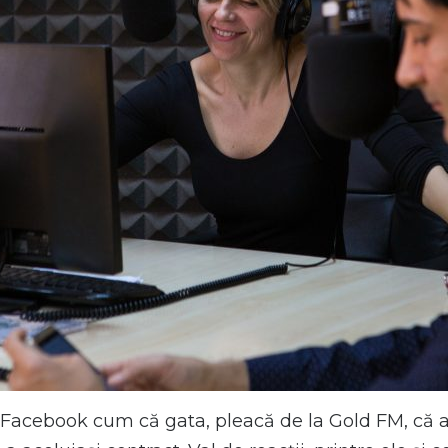
acebook cum că gata, pleacă de la Gold FM, că a î