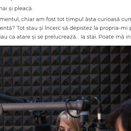
ai și pleacă.
mentul, chiar am fost tot timpul ăsta curioasă cum
entă? Tot stau și încerc să depistez la propria-m
 iau ca atare și se prelucrează… Ia stai. Poate mă i