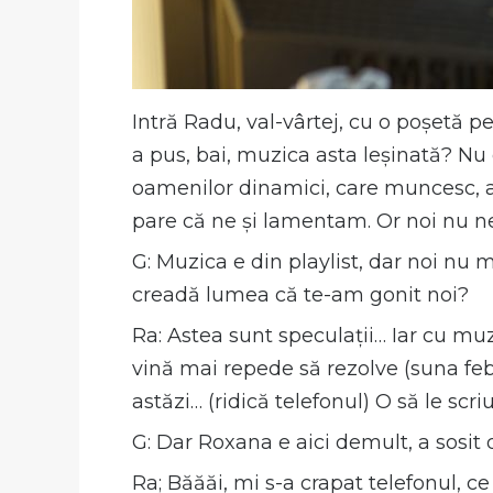
Intră Radu, val-vârtej, cu o poșetă p
a pus, bai, muzica asta leșinată? Nu e
oamenilor dinamici, care muncesc, au și
pare că ne și lamentam. Or noi nu 
G: Muzica e din playlist, dar noi nu 
creadă lumea că te-am gonit noi?
Ra: Astea sunt speculații… Iar cu mu
vină mai repede să rezolve (suna febri
astăzi… (ridică telefonul) O să le scri
G: Dar Roxana e aici demult, a sosit 
Ra; Băăăi, mi s-a crapat telefonul, 