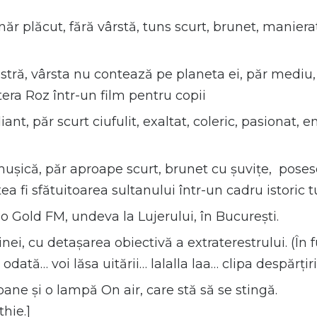
năr plăcut, fără vârstă, tuns scurt, brunet, manierat
stră, vârsta nu contează pe planeta ei, păr mediu, î
era Roz într-un film pentru copii
t, păr scurt ciufulit, exaltat, coleric, pasionat, en
ușică, păr aproape scurt, brunet cu șuvițe, poses
ea fi sfătuitoarea sultanului într-un cadru istoric t
o Gold FM, undeva la Lujerului, în București.
ei, cu detașarea obiectivă a extraterestrului.
(În
odată… voi lăsa uitării… lalalla laa… clipa despărțiri
ane și o lampă On air, care stă să se stingă.
hie.]