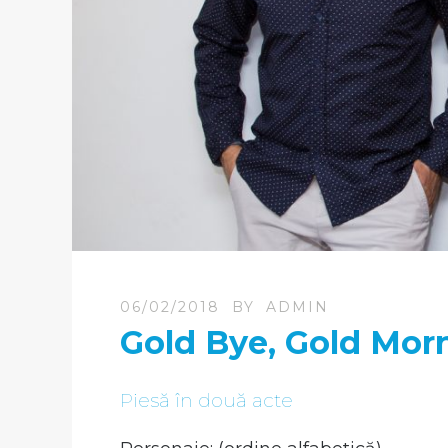
06/02/2018
BY
ADMIN
Gold Bye, Gold Mor
Piesă în două acte