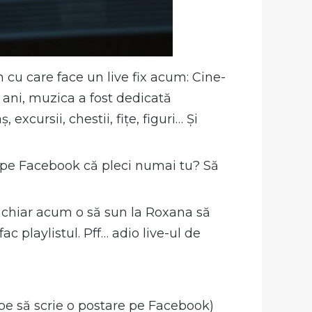
n cu care face un live fix acum: Cine-
i ani, muzica a fost dedicată
excursii, chestii, fițe, figuri… Și
at pe Facebook că pleci numai tu? Să
, chiar acum o să sun la Roxana să
c playlistul. Pff… adio live-ul de
epe să scrie o postare pe Facebook)