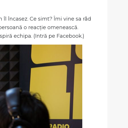
 îl încasez. Ce simt? Îmi vine sa râd
i persoană o reacție omenească.
nspiră echipa. (Intră pe Facebook.)