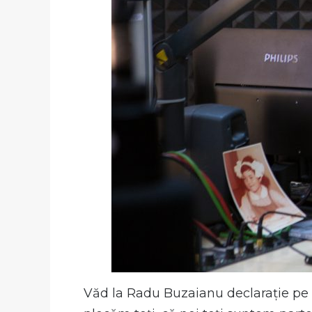
Văd la Radu Buzaianu declarație pe F