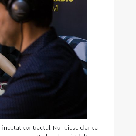
ncetat contractul. Nu reiese clar ca