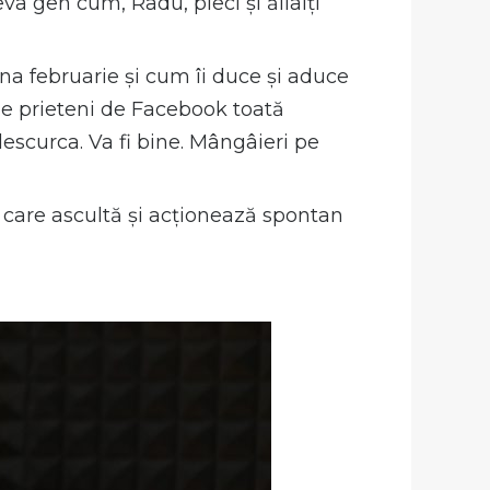
eva gen cum, Radu, pleci și ăilalți
na februarie și cum îi duce și aduce
 de prieteni de Facebook toată
descurca. Va fi bine. Mângâieri pe
 care ascultă și acționează spontan