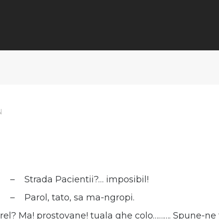
N
– Strada Pacientii?… imposibil!
– Parol, tato, sa ma-ngropi.
l? Ma! prostovane! tuala ghe colo………. Spune-ne tu 