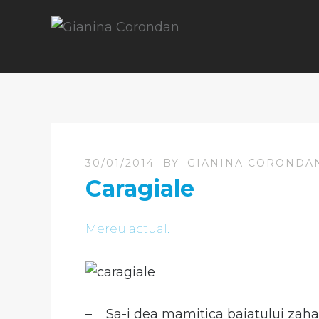
30/01/2014
BY
GIANINA CORONDA
Caragiale
Mereu actual.
– Sa-i dea mamitica baiatului zahare