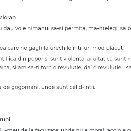
iorap.
Nu dau voie nimanui sa-si permita, ma-ntelegi, sa
ea care ne gaghila urechile intr-un mod placut.
nt fiica din popor si sunt violenta; ai uitat ca sunt 
ca, si am sa-ti torn o revulutie, da’ o revulutie…
 de gogomani, unde sunt cel d-intii.
rupi.
iu-meu de la facultate: unde nu e moral, acolo e cor