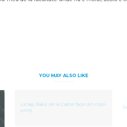
YOU MAY ALSO LIKE
La Iași, Balul de la Castel face din copii
Se
prinți