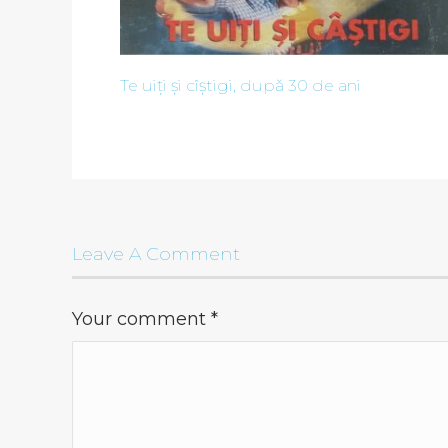
Te uiți și cîștigi, după 30 de ani
Leave A Comment
Your comment
*