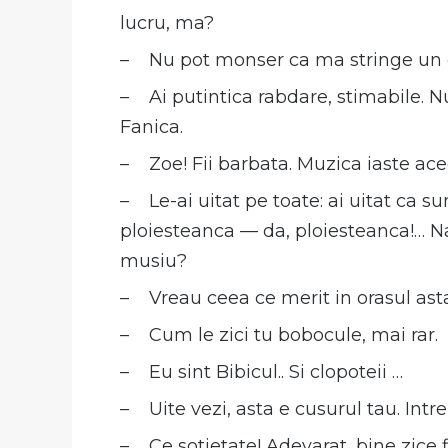
lucru, ma?
– Nu pot monser ca ma stringe un c
– Ai putintica rabdare, stimabile. 
Fanica.
– Zoe! Fii barbata. Muzica iaste ace
– Le-ai uitat pe toate: ai uitat ca su
ploiesteanca — da, ploiesteanca!… Nai
musiu?
– Vreau ceea ce merit in orasul asta
– Cum le zici tu bobocule, mai rar.
– Eu sint Bibicul.. Si clopoteii …
– Uite vezi, asta e cusurul tau. Intre
– Ce sotietate! Adevarat, bine zice f