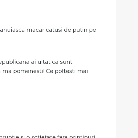
 banuiasca macar catusi de putin pe
republicana ai uitat ca sunt
 sa ma pomenesti! Ce poftesti mai
uptie si o sotietate fara printipuri,