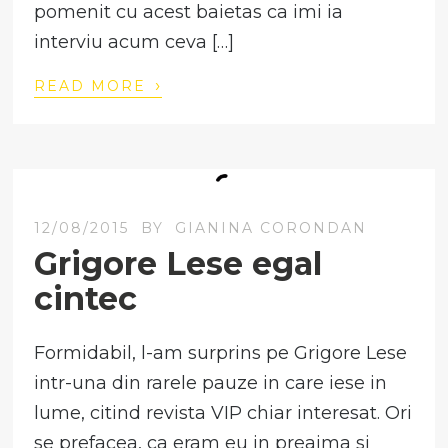
pomenit cu acest baietas ca imi ia
interviu acum ceva […]
›
READ MORE
12/08/2015
BY
GIANINA CORONDAN
Grigore Lese egal
cintec
Formidabil, l-am surprins pe Grigore Lese
intr-una din rarele pauze in care iese in
lume, citind revista VIP chiar interesat. Ori
se prefacea, ca eram eu in preajma si