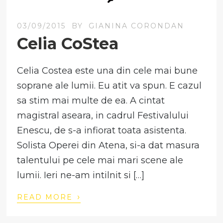
03/09/2015
BY
GIANINA CORONDAN
Celia CoStea
Celia Costea este una din cele mai bune
soprane ale lumii. Eu atit va spun. E cazul
sa stim mai multe de ea. A cintat
magistral aseara, in cadrul Festivalului
Enescu, de s-a infiorat toata asistenta.
Solista Operei din Atena, si-a dat masura
talentului pe cele mai mari scene ale
lumii. Ieri ne-am intilnit si […]
›
READ MORE