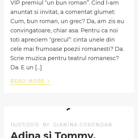
VIP premiul “un bun roman”. Cind l-am
anuntat si invitat, a comentat glumet:
Cum, bun roman, un grec? Da, am zis eu
convingatoare, chiar asa. Pentru ca noi
toti apreciem “grecul”: cinta unele din
cele mai frumoase poezii romanesti? Da.
Scrie muzica pentru teatrul romanesc?
Da. E un […]
›
READ MORE
16/07/2015
BY
GIANINA CORONDAN
Adina si Tommy,