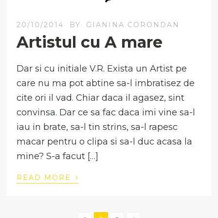
20/10/2014
BY
GIANINA CORONDAN
Artistul cu A mare
Dar si cu initiale V.R. Exista un Artist pe
care nu ma pot abtine sa-l imbratisez de
cite ori il vad. Chiar daca il agasez, sint
convinsa. Dar ce sa fac daca imi vine sa-l
iau in brate, sa-l tin strins, sa-l rapesc
macar pentru o clipa si sa-l duc acasa la
mine? S-a facut […]
›
READ MORE