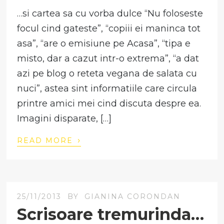
…si cartea sa cu vorba dulce “Nu foloseste
focul cind gateste”, “copiii ei maninca tot
asa”, “are o emisiune pe Acasa”, “tipa e
misto, dar a cazut intr-o extrema”, “a dat
azi pe blog o reteta vegana de salata cu
nuci”, astea sint informatiile care circula
printre amici mei cind discuta despre ea.
Imagini disparate, […]
›
READ MORE
25/11/2013
BY
GIANINA CORONDAN
Scrisoare tremurinda…