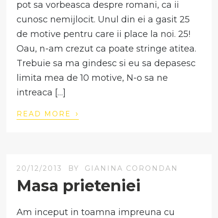
pot sa vorbeasca despre romani, ca ii
cunosc nemijlocit. Unul din ei a gasit 25
de motive pentru care ii place la noi. 25!
Oau, n-am crezut ca poate stringe atitea.
Trebuie sa ma gindesc si eu sa depasesc
limita mea de 10 motive, N-o sa ne
intreaca […]
›
READ MORE
20/12/2013
BY
GIANINA CORONDAN
Masa prieteniei
Am inceput in toamna impreuna cu