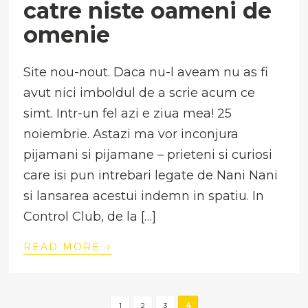
catre niste oameni de
omenie
Site nou-nout. Daca nu-l aveam nu as fi
avut nici imboldul de a scrie acum ce
simt. Intr-un fel azi e ziua mea! 25
noiembrie. Astazi ma vor inconjura
pijamani si pijamane – prieteni si curiosi
care isi pun intrebari legate de Nani Nani
si lansarea acestui indemn in spatiu. In
Control Club, de la […]
›
READ MORE
1
2
3
4