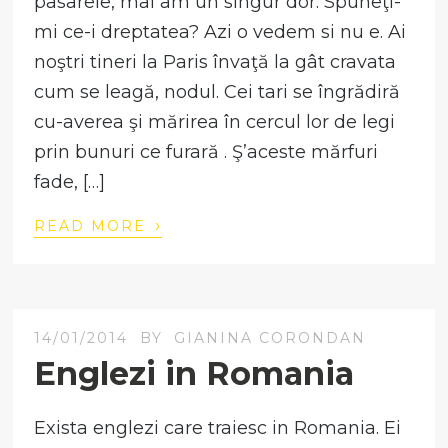
pasarele, mai am un singur dor. Spuneţi-
mi ce-i dreptatea? Azi o vedem si nu e. Ai
noştri tineri la Paris învaţă la gât cravata
cum se leagă, nodul. Cei tari se îngrădiră
cu-averea şi mărirea în cercul lor de legi
prin bunuri ce furară . Ş’aceste mărfuri
fade, […]
›
READ MORE
14/01/2014
BY
GIANINA CORONDAN
Englezi in Romania
Exista englezi care traiesc in Romania. Ei