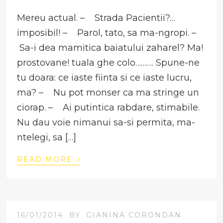
Mereu actual. – Strada Pacientii?…
imposibil! – Parol, tato, sa ma-ngropi. –
Sa-i dea mamitica baiatului zaharel? Ma!
prostovane! tuala ghe colo………. Spune-ne
tu doara: ce iaste fiinta si ce iaste lucru,
ma? – Nu pot monser ca ma stringe un
ciorap. – Ai putintica rabdare, stimabile.
Nu dau voie nimanui sa-si permita, ma-
ntelegi, sa […]
›
READ MORE
16/01/2014
BY
GIANINA CORONDAN