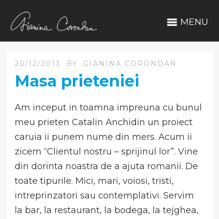
MENU
20/12/2013
BY
GIANINA CORONDAN
Masa prieteniei
Am inceput in toamna impreuna cu bunul
meu prieten Catalin Anchidin un proiect
caruia ii punem nume din mers. Acum ii
zicem “Clientul nostru – sprijinul lor”. Vine
din dorinta noastra de a ajuta romanii. De
toate tipurile. Mici, mari, voiosi, tristi,
intreprinzatori sau contemplativi. Servim
la bar, la restaurant, la bodega, la tejghea,