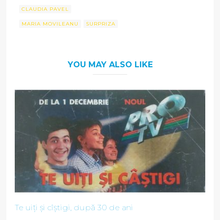
CLAUDIA PAVEL
MARIA MOVILEANU
SURPRIZA
YOU MAY ALSO LIKE
Te uiți și cîștigi, după 30 de ani