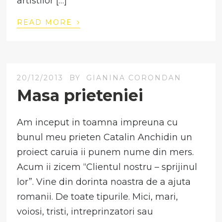
artistilor […]
›
READ MORE
20/12/2013
BY
GIANINA CORONDAN
Masa prieteniei
Am inceput in toamna impreuna cu
bunul meu prieten Catalin Anchidin un
proiect caruia ii punem nume din mers.
Acum ii zicem “Clientul nostru – sprijinul
lor”. Vine din dorinta noastra de a ajuta
romanii. De toate tipurile. Mici, mari,
voiosi, tristi, intreprinzatori sau