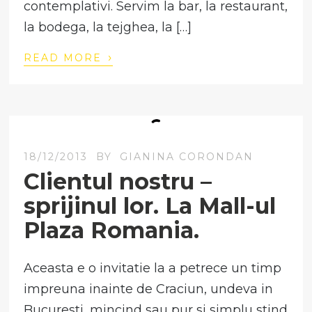
contemplativi. Servim la bar, la restaurant,
la bodega, la tejghea, la […]
›
READ MORE
18/12/2013
BY
GIANINA CORONDAN
Clientul nostru –
sprijinul lor. La Mall-ul
Plaza Romania.
Aceasta e o invitatie la a petrece un timp
impreuna inainte de Craciun, undeva in
Bucuresti, mincind sau pur si simplu stind