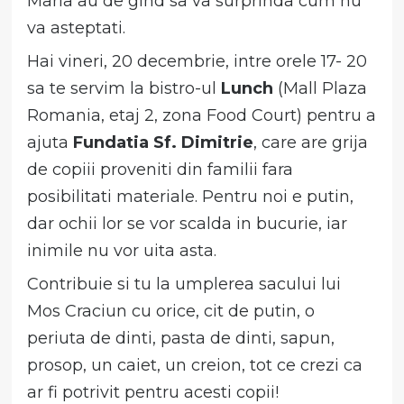
Maria au de gind sa va surprinda cum nu
va asteptati.
Hai vineri, 20 decembrie, intre orele 17- 20
sa te servim la bistro-ul
Lunch
(Mall Plaza
Romania, etaj 2, zona Food Court) pentru a
ajuta
Fundatia Sf. Dimitrie
, care are grija
de copiii proveniti din familii fara
posibilitati materiale. Pentru noi e putin,
dar ochii lor se vor scalda in bucurie, iar
inimile nu vor uita asta.
Contribuie si tu la umplerea sacului lui
Mos Craciun cu orice, cit de putin, o
periuta de dinti, pasta de dinti, sapun,
prosop, un caiet, un creion, tot ce crezi ca
ar fi potrivit pentru acesti copii!