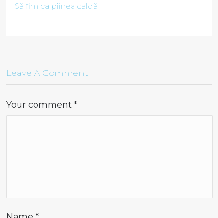
Să fim ca pîinea caldă
Leave A Comment
Your comment
*
Name
*