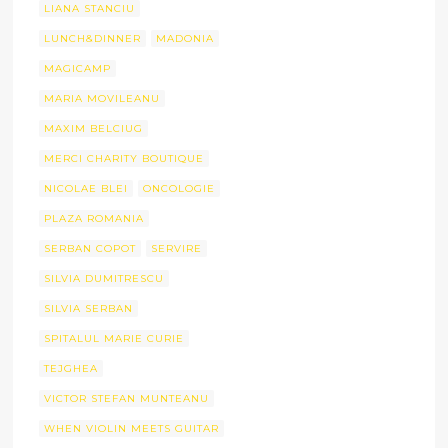
LIANA STANCIU
LUNCH&DINNER
MADONIA
MAGICAMP
MARIA MOVILEANU
MAXIM BELCIUG
MERCI CHARITY BOUTIQUE
NICOLAE BLEI
ONCOLOGIE
PLAZA ROMANIA
SERBAN COPOT
SERVIRE
SILVIA DUMITRESCU
SILVIA SERBAN
SPITALUL MARIE CURIE
TEJGHEA
VICTOR STEFAN MUNTEANU
WHEN VIOLIN MEETS GUITAR