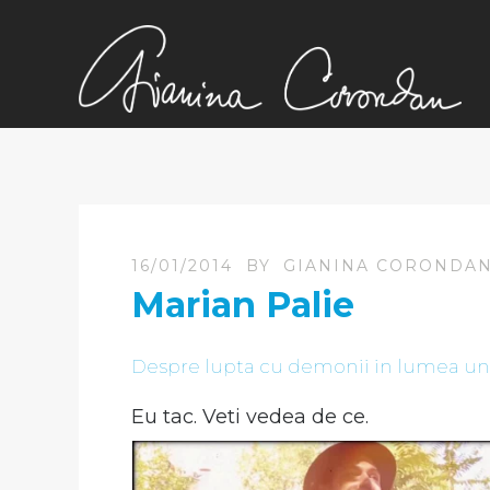
16/01/2014
BY
GIANINA CORONDA
Marian Palie
Despre lupta cu demonii in lumea unu
Eu tac. Veti vedea de ce.