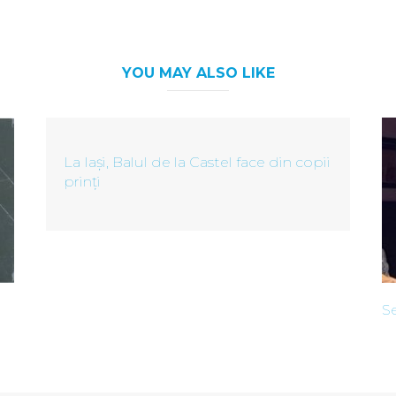
YOU MAY ALSO LIKE
La Iași, Balul de la Castel face din copii
prinți
Se