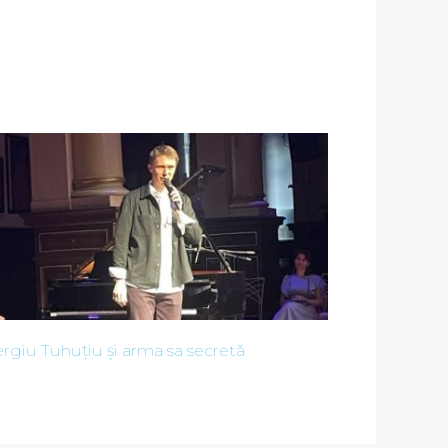
rgiu Tuhuțiu și arma sa secretă