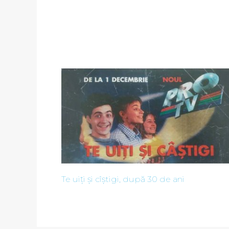
Te uiți și cîștigi, după 30 de ani