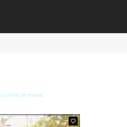
N
i stilist de moda.