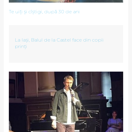
Te uiți și cîștigi, după 30 de ani
La Iași, Balul de la Castel face din copii
prinți