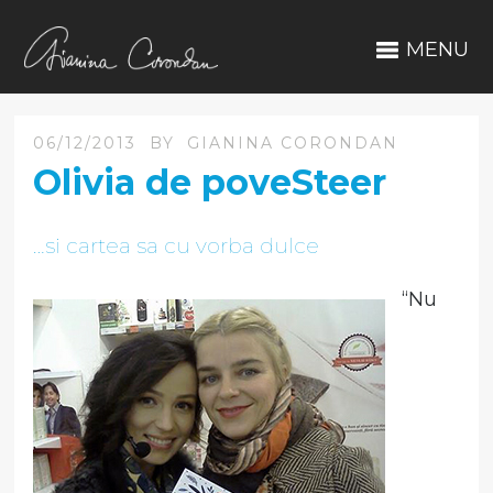
MENU
06/12/2013
BY
GIANINA CORONDAN
Olivia de poveSteer
…si cartea sa cu vorba dulce
“Nu