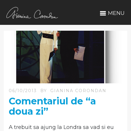
MENU
06/10/2013
BY
GIANINA CORONDAN
Comentariul de “a
doua zi”
A trebuit sa ajung la Londra sa vad si eu