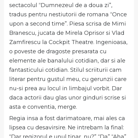
sectacolul “Dumnezeul de a doua zi”,
tradus pentru nestiutorii de romana “Once
upon a second time”. Piesa scrisa de Mimi
Branescu, jucata de Mirela Oprisor si Vlad
Zamfirescu la Cockpit Theatre. Ingenioasa,
o poveste de dragoste presarata cu
elemente ale banalului cotidian, dar si ale
fantasticului cotidian. Stilul scriiturii cam
literar pentru gustul meu, cu gerunzii care
nu-si prea au locul in limbajul vorbit. Dar
daca actorii dau glas unor ginduri scrise si
asta e conventia, merge.
Regia insa a fost darimatoare, mai ales ca
lipsea cu desavirsire. Ne intrebam la final:
“Dar regizorul e unul tinar, nu?” “Da” “Aha”.