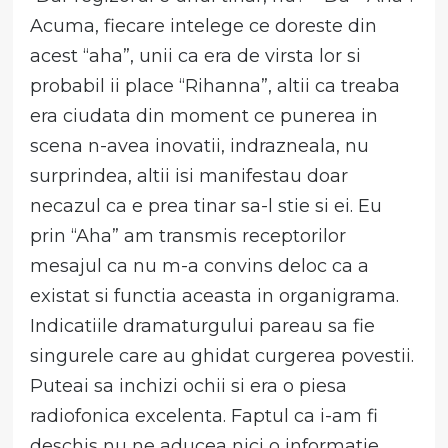
Acuma, fiecare intelege ce doreste din
acest “aha”, unii ca era de virsta lor si
probabil ii place “Rihanna”, altii ca treaba
era ciudata din moment ce punerea in
scena n-avea inovatii, indrazneala, nu
surprindea, altii isi manifestau doar
necazul ca e prea tinar sa-l stie si ei. Eu
prin “Aha” am transmis receptorilor
mesajul ca nu m-a convins deloc ca a
existat si functia aceasta in organigrama.
Indicatiile dramaturgului pareau sa fie
singurele care au ghidat curgerea povestii.
Puteai sa inchizi ochii si era o piesa
radiofonica excelenta. Faptul ca i-am fi
deschis nu ne aducea nici o informatie