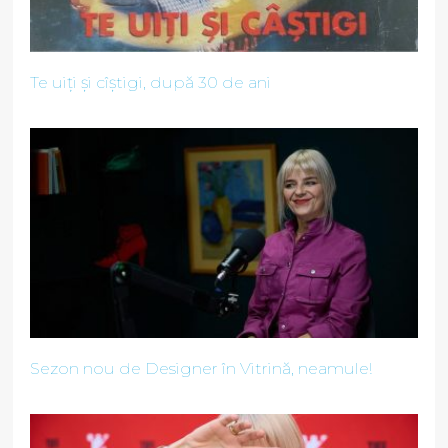
Te uiți și cîștigi, după 30 de ani
Sezon nou de Designer în Vitrină, neamule!