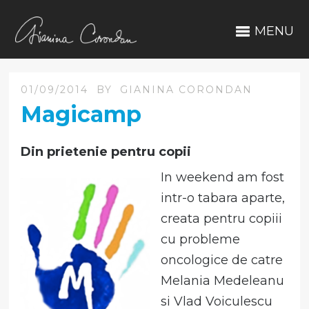
MENU
01/09/2014
BY
GIANINA CORONDAN
Magicamp
Din prietenie pentru copii
In weekend am fost
intr-o tabara aparte,
creata pentru copiii
cu probleme
oncologice de catre
Melania Medeleanu
si Vlad Voiculescu