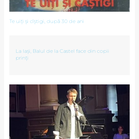
Te uiți și cîștigi, după 30 de ani
La Iași, Balul de la Castel face din copii
prinți