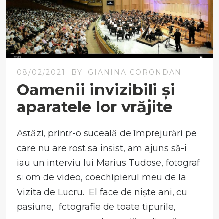
08/02/2021
BY
GIANINA CORONDAN
Oamenii invizibili și
aparatele lor vrăjite
Astăzi, printr-o suceală de împrejurări pe
care nu are rost sa insist, am ajuns să-i
iau un interviu lui Marius Tudose, fotograf
si om de video, coechipierul meu de la
Vizita de Lucru. El face de niște ani, cu
pasiune, fotografie de toate tipurile,