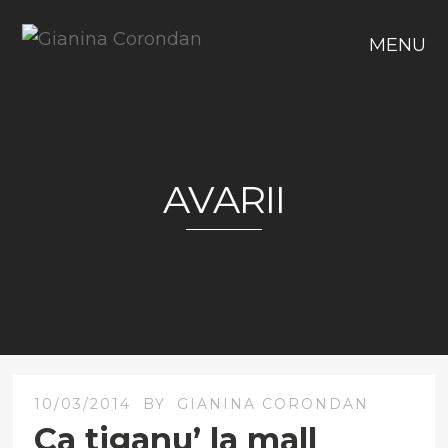
MENU
AVARII
10/03/2014
BY
GIANINA CORONDAN
Ca tiganu’ la mall