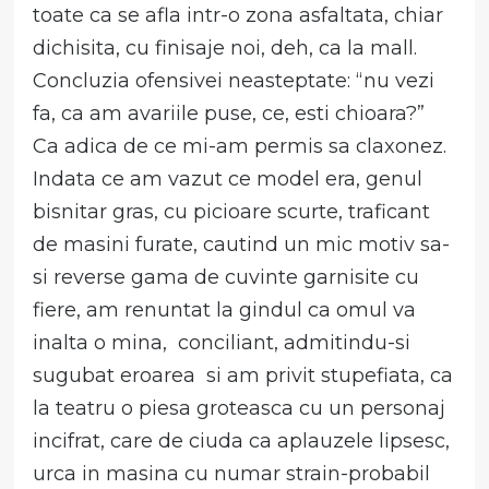
toate ca se afla intr-o zona asfaltata, chiar
dichisita, cu finisaje noi, deh, ca la mall.
Concluzia ofensivei neasteptate: “nu vezi
fa, ca am avariile puse, ce, esti chioara?”
Ca adica de ce mi-am permis sa claxonez.
Indata ce am vazut ce model era, genul
bisnitar gras, cu picioare scurte, traficant
de masini furate, cautind un mic motiv sa-
si reverse gama de cuvinte garnisite cu
fiere, am renuntat la gindul ca omul va
inalta o mina, conciliant, admitindu-si
sugubat eroarea si am privit stupefiata, ca
la teatru o piesa groteasca cu un personaj
incifrat, care de ciuda ca aplauzele lipsesc,
urca in masina cu numar strain-probabil