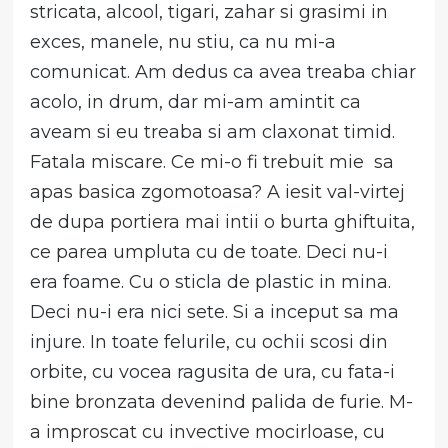
stricata, alcool, tigari, zahar si grasimi in
exces, manele, nu stiu, ca nu mi-a
comunicat. Am dedus ca avea treaba chiar
acolo, in drum, dar mi-am amintit ca
aveam si eu treaba si am claxonat timid.
Fatala miscare. Ce mi-o fi trebuit mie sa
apas basica zgomotoasa? A iesit val-virtej
de dupa portiera mai intii o burta ghiftuita,
ce parea umpluta cu de toate. Deci nu-i
era foame. Cu o sticla de plastic in mina.
Deci nu-i era nici sete. Si a inceput sa ma
injure. In toate felurile, cu ochii scosi din
orbite, cu vocea ragusita de ura, cu fata-i
bine bronzata devenind palida de furie. M-
a improscat cu invective mocirloase, cu