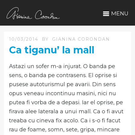
MENU
10/03/2014
BY
GIANINA CORONDAN
Ca tiganu’ la mall
Astazi un sofer m-a injurat. O banda pe
sens, o banda pe contrasens. El oprise si
pusese autoturismul pe avarii. Din sens
opus veneau incontinuu masini, nici nu
putea fi vorba de a depasi. Iar el oprise, pe
firava alee laterala a unui mall. Ca o fi avut
treaba cu cineva fix acolo. Ca i s-o fi facut
rau de foame, somn, sete, gripa, mincare