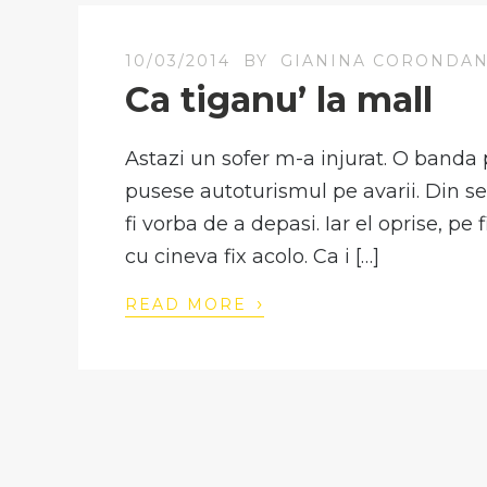
10/03/2014
BY
GIANINA CORONDA
Ca tiganu’ la mall
Astazi un sofer m-a injurat. O banda 
pusese autoturismul pe avarii. Din s
fi vorba de a depasi. Iar el oprise, pe 
cu cineva fix acolo. Ca i […]
›
READ MORE