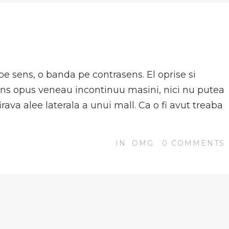
N
pe sens, o banda pe contrasens. El oprise si
ens opus veneau incontinuu masini, nici nu putea
firava alee laterala a unui mall. Ca o fi avut treaba
IN
OMG
0
COMMENTS