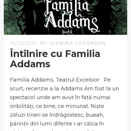
14/12/2021
BY
GIANINA CORONDAN
Întîlnire cu Familia
Addams
Familia Addams, Teatrul Excelsior Pe
scurt, recenzie a la Addams Am fost la un
spectacol unde am avut în față numai
oribilități, ce bine, ce minunat. Niște
zăluzi tineri se îndrăgostesc, bueah,
părinții din lumi diferite i-ar călca în