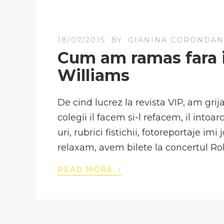
18/07/2015
BY
GIANINA CORONDA
Cum am ramas fara i
Williams
De cind lucrez la revista VIP, am grij
colegii il facem si-l refacem, il intoar
uri, rubrici fistichii, fotoreportaje im
relaxam, avem bilete la concertul Ro
›
READ MORE