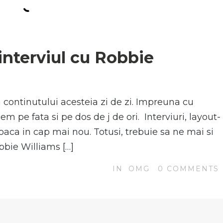
N
nterviul cu Robbie
a continutului acesteia zi de zi. Impreuna cu
cem pe fata si pe dos de j de ori. Interviuri, layout-
i joaca in cap mai nou. Totusi, trebuie sa ne mai si
bbie Williams […]
IN
OMG
0
COMMENTS