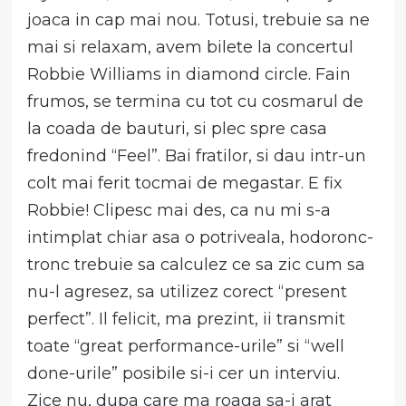
joaca in cap mai nou. Totusi, trebuie sa ne
mai si relaxam, avem bilete la concertul
Robbie Williams in diamond circle. Fain
frumos, se termina cu tot cu cosmarul de
la coada de bauturi, si plec spre casa
fredonind “Feel”. Bai fratilor, si dau intr-un
colt mai ferit tocmai de megastar. E fix
Robbie! Clipesc mai des, ca nu mi s-a
intimplat chiar asa o potriveala, hodoronc-
tronc trebuie sa calculez ce sa zic cum sa
nu-l agresez, sa utilizez corect “present
perfect”. Il felicit, ma prezint, ii transmit
toate “great performance-urile” si “well
done-urile” posibile si-i cer un interviu.
Zice nu, dupa care ma roaga sa-i arat