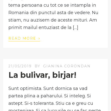
tema persoana cu tot ce se intampla in
Romania din punctul asta de vedere. Nu
stiam, nu auzisem de aceste mituri. Am
primit mailul entuziast de la […]
›
READ MORE
21/05/2019
BY
GIANINA CORONDAN
La bulivar, birjar!
Sunt optimista. Sunt dornica sa vad
partea plina a paharului. Si inteleg. Si
astept. Si-s toleranta. Stiu ca e greu cu
mostenirea. Si ca lucrurile nu se fac peste