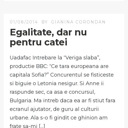
01/08/2014
BY
GIANINA CORONDAN
Egalitate, dar nu
pentru catei
Uadafac Intrebare la “Veriga slaba”,
productie BBC: “Ce tara europeana are
capitala Sofia?” Concurentul se fisticeste
si biguie o Letonia nesigur. Si Anne ii
raspunde sec, ca asa e concursul,
Bulgaria. Ma intreb daca ea ar fi stiut fara
ecranul ajutator, de guru al culturii
urbane. Ala s-o fi gindit ce ghinion am
frate sa-mi […]