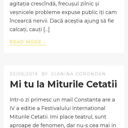
agitația crescîndă, frecușul zilnic și
veșnicele probleme expuse public iți cam
încearcă nervii. Dacă aceștia ajung să fie
calcați, cauți […]
›
READ MORE
30/06/2019
BY
GIANINA CORONDAN
Mi tu la Miturile Cetatii
Intr-o zi primesc un mail Constanta are a
IV a editie a Festivalului International
Miturile Cetatii. Imi place teatrul, sunt
aproape de fenomen, dar nu-s cea mai in