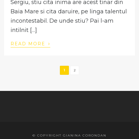
Sergiu, stiu cita inima are acest tinar din
Baia Mare si cita daruire, pe linga talentul
incontestabil. De unde stiu? Pai l-am
intilnit […]
›
READ MORE
1
2
© COPYRIGHT GIANINA CORONDAN