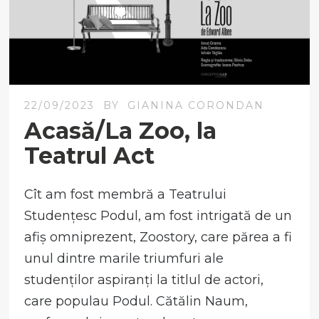
22/09/2023
BY
GIANINA CORONDAN
Acasă/La Zoo, la
Teatrul Act
Cît am fost membră a Teatrului
Studențesc Podul, am fost intrigată de un
afiș omniprezent, Zoostory, care părea a fi
unul dintre marile triumfuri ale
studenților aspiranți la titlul de actori,
care populau Podul. Cătălin Naum,