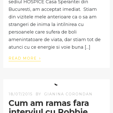
sediul HOSPICE Casa Sperantei din
Bucuresti, am acceptat imediat. Stiam
din vizitele mele anterioare ca o sa am
strangeri de inima la intilnirea cu
persoanele care sufera de boli
amenintatoare de viata, dar stiam tot de
atunci cu ce energie si voie buna […]
›
READ MORE
18/07/2015
BY
GIANINA CORONDAN
Cum am ramas fara
interviul cu Robbie