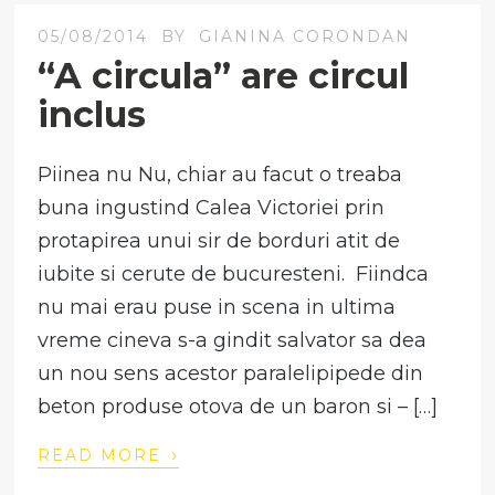
05/08/2014
BY
GIANINA CORONDAN
“A circula” are circul
inclus
Piinea nu Nu, chiar au facut o treaba
buna ingustind Calea Victoriei prin
protapirea unui sir de borduri atit de
iubite si cerute de bucuresteni. Fiindca
nu mai erau puse in scena in ultima
vreme cineva s-a gindit salvator sa dea
un nou sens acestor paralelipipede din
beton produse otova de un baron si – […]
›
READ MORE