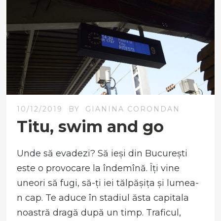
10/12/2019
BY
GIANINA CORONDAN
Titu, swim and go
Unde să evadezi? Să ieși din București
este o provocare la îndemînă. Îți vine
uneori să fugi, să-ți iei tălpășița și lumea-
n cap. Te aduce în stadiul ăsta capitala
noastră dragă după un timp. Traficul,