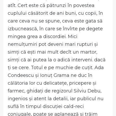
atît. Cert este că pătrunzi în povestea
cuplului căsătorit de ani buni, cu copii, în
care ceva nu se spune, ceva este gata să
izbucnească, în care se învîrte pe degete
mingea grea a discordiei. Mici
nemulțumiri pot deveni mari rupturi și
simți că ești mai mult decît un martor,
simți că ai putea la o adică interveni. dacă
ți se cere. Totul e pe muchie de cuțit. Ada
Condeescu și Ionuț Grama ne duc în
călătoria lor cu delicatețe, pricepere și
farmec, ghidați de regizorul Silviu Debu,
ingenios și atent la detalii, iar publicul nu
suflă în timpul discuției cald-reci
conjugale, poate se aplanează și trăim