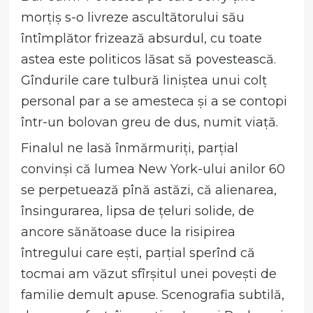
morțiș s-o livreze ascultătorului său
întîmplător frizează absurdul, cu toate
astea este politicos lăsat să povestească.
Gîndurile care tulbură liniștea unui colț
personal par a se amesteca și a se contopi
într-un bolovan greu de dus, numit viață.
Finalul ne lasă înmărmuriți, parțial
convinși că lumea New York-ului anilor 60
se perpetuează pînă astăzi, că alienarea,
însingurarea, lipsa de țeluri solide, de
ancore sănătoase duce la risipirea
întregului care ești, parțial sperînd că
tocmai am văzut sfîrșitul unei povești de
familie demult apuse. Scenografia subtilă,