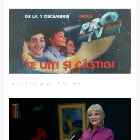
Te uiți și cîștigi, după 30 de ani