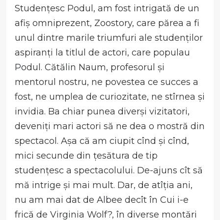
Studențesc Podul, am fost intrigată de un
afiș omniprezent, Zoostory, care părea a fi
unul dintre marile triumfuri ale studenților
aspiranți la titlul de actori, care populau
Podul. Cătălin Naum, profesorul și
mentorul nostru, ne povestea ce succes a
fost, ne umplea de curiozitate, ne stîrnea și
invidia. Ba chiar punea diverși vizitatori,
deveniți mari actori să ne dea o mostră din
spectacol. Așa că am ciupit cînd și cînd,
mici secunde din țesătura de tip
studențesc a spectacolului. De-ajuns cît să
mă intrige și mai mult. Dar, de atîția ani,
nu am mai dat de Albee decît în Cui i-e
frică de Virginia Wolf?, în diverse montări