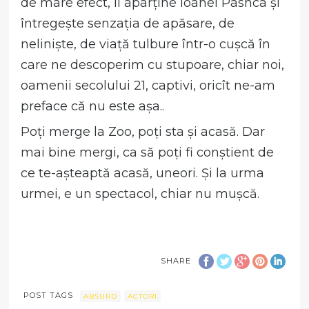
de mare efect, îi aparține Ioanei Pashca și
întregește senzația de apăsare, de
neliniște, de viață tulbure într-o cușcă în
care ne descoperim cu stupoare, chiar noi,
oamenii secolului 21, captivi, oricît ne-am
preface că nu este așa..
Poți merge la Zoo, poți sta și acasă. Dar
mai bine mergi, ca să poți fi conștient de
ce te-așteaptă acasă, uneori. Și la urma
urmei, e un spectacol, chiar nu mușcă.
SHARE
POST TAGS
ABSURD
ACTORI