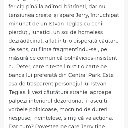
fericiți pînă la adîmci bătrîneți, dar nu,
tensiunea crește, și apare Jerry, întruchipat
minunat de un Istvan Teglas cu ochii
pierduți, lunatici, un soi de homeless
dezrădăcinat, aflat într-o disperată căutare
de sens, cu ființa fragmentîndu-se , pe
măsură ce comunică bolnăvicios-insistent
cu Peter, care citește liniștit o carte pe
banca lui preferată din Central Park. Este
așa de trasparent personajul lui Istvan
Teglas. Îi vezi căutătura stranie, aproape
palpezi interiorul dezordonat, îi asculți
vorbele politicoase, mocnind de dureri
nespuse, neînțelese, simți că va acționa.
Dar cum? Povestea pe care Jerry ține