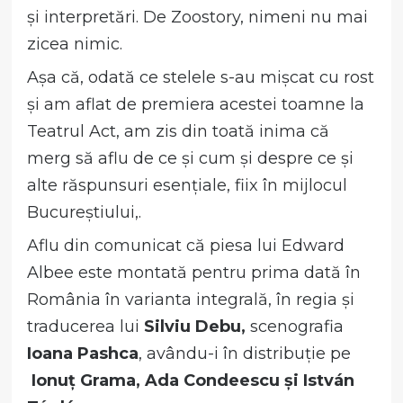
și interpretări. De Zoostory, nimeni nu mai
zicea nimic.
Așa că, odată ce stelele s-au mișcat cu rost
și am aflat de premiera acestei toamne la
Teatrul Act, am zis din toată inima că
merg să aflu de ce și cum și despre ce și
alte răspunsuri esențiale, fiix în mijlocul
Bucureștiului,.
Aflu din comunicat că piesa lui Edward
Albee este montată pentru prima dată în
România în varianta integrală, în regia și
traducerea lui
Silviu Debu,
scenografia
Ioana Pashca
, avându-i în distribuție pe
Ionuț Grama, Ada Condeescu și István