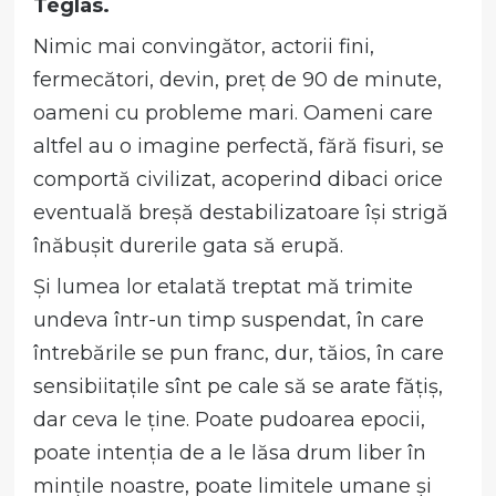
Téglás.
Nimic mai convingător, actorii fini,
fermecători, devin, preț de 90 de minute,
oameni cu probleme mari. Oameni care
altfel au o imagine perfectă, fără fisuri, se
comportă civilizat, acoperind dibaci orice
eventuală breșă destabilizatoare își strigă
înăbușit durerile gata să erupă.
Și lumea lor etalată treptat mă trimite
undeva într-un timp suspendat, în care
întrebările se pun franc, dur, tăios, în care
sensibiitațile sînt pe cale să se arate fățiș,
dar ceva le ține. Poate pudoarea epocii,
poate intenția de a le lăsa drum liber în
mințile noastre, poate limitele umane și