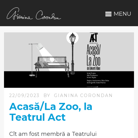
MENU
22/09/2023
BY
GIANINA CORONDAN
Acasă/La Zoo, la
Teatrul Act
Cît am fost membră a Teatrului