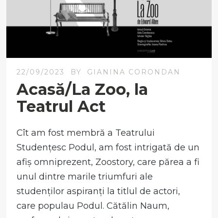
22/09/2023
BY
GIANINA CORONDAN
Acasă/La Zoo, la
Teatrul Act
Cît am fost membră a Teatrului
Studențesc Podul, am fost intrigată de un
afiș omniprezent, Zoostory, care părea a fi
unul dintre marile triumfuri ale
studenților aspiranți la titlul de actori,
care populau Podul. Cătălin Naum,