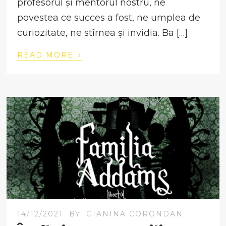
profesorul și mentorul nostru, ne
povestea ce succes a fost, ne umplea de
curiozitate, ne stîrnea și invidia. Ba […]
›
READ MORE
14/12/2021
BY
GIANINA CORONDAN