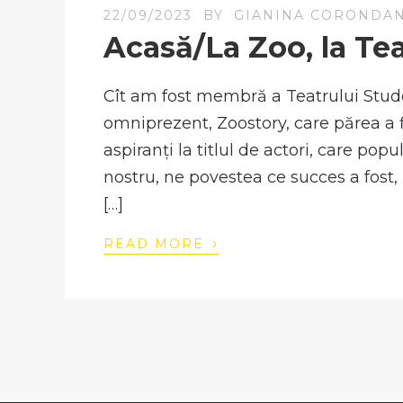
22/09/2023
BY
GIANINA CORONDA
Acasă/La Zoo, la Tea
Cît am fost membră a Teatrului Stude
omniprezent, Zoostory, care părea a f
aspiranți la titlul de actori, care po
nostru, ne povestea ce succes a fost, 
[…]
›
READ MORE