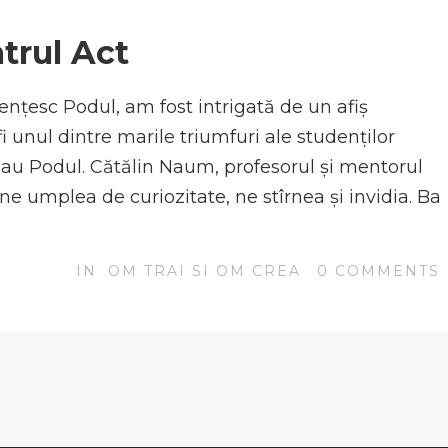
N
trul Act
nțesc Podul, am fost intrigată de un afiș
i unul dintre marile triumfuri ale studenților
pulau Podul. Cătălin Naum, profesorul și mentorul
ne umplea de curiozitate, ne stîrnea și invidia. Ba
IN
OM TRAI SI OM CREA
0
COMMENTS