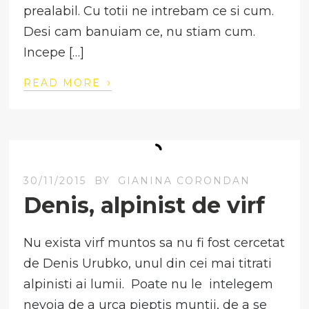
prealabil. Cu totii ne intrebam ce si cum.
Desi cam banuiam ce, nu stiam cum.
Incepe […]
›
READ MORE
30/11/2015
BY
GIANINA CORONDAN
Denis, alpinist de virf
Nu exista virf muntos sa nu fi fost cercetat
de Denis Urubko, unul din cei mai titrati
alpinisti ai lumii. Poate nu le intelegem
nevoia de a urca pieptis muntii, de a se