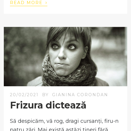
›
READ MORE
20/02/2021
BY
GIANINA CORONDAN
Frizura dictează
Să despicăm, vă rog, dragi cursanți, firu-n
patru zări. Mai există astăzi tineri fără