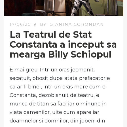
17/06/2019
BY
GIANINA CORONDAN
La Teatrul de Stat
Constanta a inceput sa
mearga Billy Schiopul
E mai greu. Intr-un oras jecmanit,
secatuit, obosit dupa atata prefacatorie
ca ar fi bine , intr-un oras mare cum e
Constanta, dezobisnuit de teatru, e
munca de titan sa faci iar o minune in
viata oamenilor, uite cum apare iar
doamnelor si domnilor, din joben, din