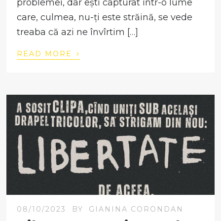
problemei, dar ești capturat într-o lume
care, culmea, nu-ți este străină, se vede
treaba că azi ne învîrtim […]
›
READ MORE
08/10/2023
BY
GIANINA CORONDAN