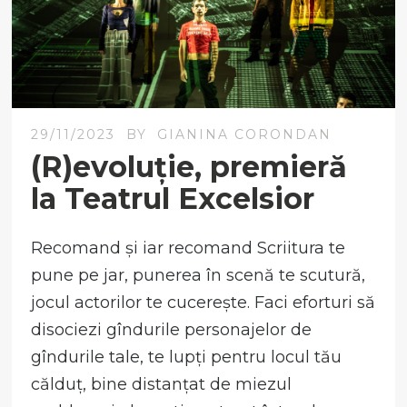
29/11/2023
BY
GIANINA CORONDAN
(R)evoluție, premieră
la Teatrul Excelsior
Recomand și iar recomand Scriitura te
pune pe jar, punerea în scenă te scutură,
jocul actorilor te cucerește. Faci eforturi să
disociezi gîndurile personajelor de
gîndurile tale, te lupți pentru locul tău
călduț, bine distanțat de miezul