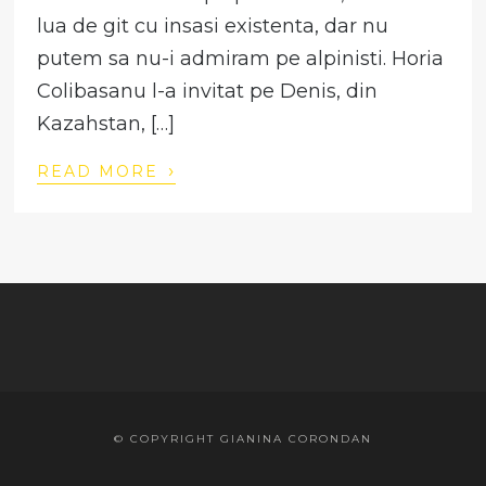
lua de git cu insasi existenta, dar nu
putem sa nu-i admiram pe alpinisti. Horia
Colibasanu l-a invitat pe Denis, din
Kazahstan, […]
›
READ MORE
© COPYRIGHT GIANINA CORONDAN