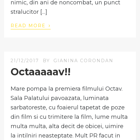
nimic, din ani de noncombat, un punct
stralucitor […]
›
READ MORE
21/12/2017
BY
GIANINA CORONDAN
Octaaaaav!!
Mare pompa la premiera filmului Octav.
Sala Palatului pavoazata, luminata
sarbatoreste, cu foaierul tapetat de poze
din film si cu trimitere la film, lume multa
multa multa, alta decit de obicei, uimire
la intilniri neasteptate. Mult PR facut in