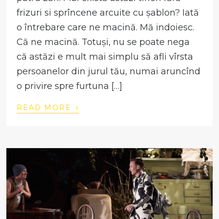
frizuri si sprîncene arcuite cu șablon? Iată
o întrebare care ne macină. Mă indoiesc.
Că ne macină. Totuși, nu se poate nega
că astăzi e mult mai simplu să afli vîrsta
persoanelor din jurul tău, numai aruncînd
o privire spre furtuna […]
›
READ MORE