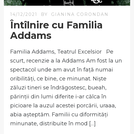
14/12/2021
BY
GIANINA CORONDAN
Întîlnire cu Familia
Addams
Familia Addams, Teatrul Excelsior Pe
scurt, recenzie a la Addams Am fost la un
spectacol unde am avut în față numai
oribilități, ce bine, ce minunat. Niște
zăluzi tineri se îndrăgostesc, bueah,
părinții din lumi diferite i-ar călca în
picioare la auzul acestei porcării, uraaa,
abia așteptăm. Familii cu diformități
minunate, distribuite în mod […]