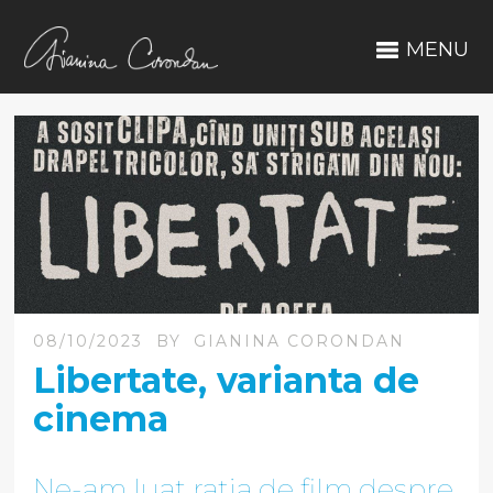
MENU
08/10/2023
BY
GIANINA CORONDAN
Libertate, varianta de
cinema
Ne-am luat rația de film despre