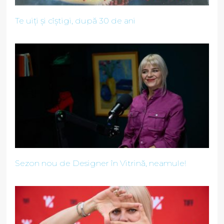
Te uiți și cîștigi, după 30 de ani
Sezon nou de Designer în Vitrină, neamule!