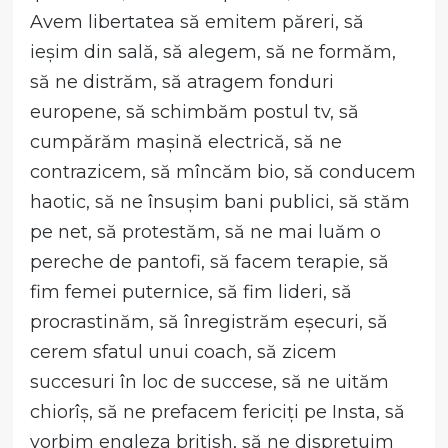
Avem libertatea să emitem păreri, să
ieșim din sală, să alegem, să ne formăm,
să ne distrăm, să atragem fonduri
europene, să schimbăm postul tv, să
cumpărăm mașină electrică, să ne
contrazicem, să mîncăm bio, să conducem
haotic, să ne însușim bani publici, să stăm
pe net, să protestăm, să ne mai luăm o
pereche de pantofi, să facem terapie, să
fim femei puternice, să fim lideri, să
procrastinăm, să înregistrăm eșecuri, să
cerem sfatul unui coach, să zicem
succesuri în loc de succese, să ne uităm
chiorîș, să ne prefacem fericiți pe Insta, să
vorbim engleza british, să ne disprețuim