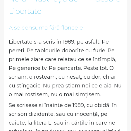
Libertate
A se consuma fără floricele
Libertate s-a scris în 1989, pe asfalt. Pe
pereți. Pe tablourile doborîte cu furie. Pe
primele ziare care relatau ce se întîmplă,
Pe generice tv. Pe pancarte. Peste tot. O
scriam, o rosteam, cu nesaț, cu dor, chiar
cu stîngacie. Nu prea știam noi ce e aia. Nu
o mai rostisem, nu o mai simțisem.
Se scrisese și înainte de 1989, cu obidă, în
scrisori dizidente, sau cu inocență, pe
caiete, la litera L, sau în cărțile în care ne