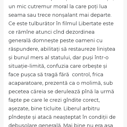
un mic cutremur moral la care poți lua
seama sau trece nonșalant mai departe.
Ce este tulburător în filmul Libertate este
ce rămîne atunci cînd dezordinea
generală domnește peste oameni cu
răspundere, abilitați să restaureze liniștea
și bunul mers al statului, dar puși într-o
situație-limită, confuzia care orbește și
face pușca să tragă fără control, frica
acaparatoare, prezentă ca o molimă, sub
pecetea căreia se derulează pînă la urmă
fapte pe care le crezi gîndite corect,
așezate, bine ticluite. Liberul arbitru
pîndește și atacă neașteptat în condiții de
debusolare generală. Mai bine nu era așa