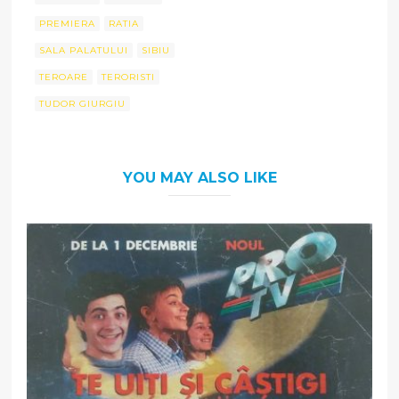
PREMIERA
RATIA
SALA PALATULUI
SIBIU
TEROARE
TERORISTI
TUDOR GIURGIU
YOU MAY ALSO LIKE