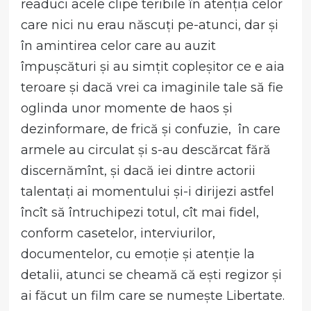
readuci acele clipe teribile în atenția celor
care nici nu erau născuți pe-atunci, dar și
în amintirea celor care au auzit
împușcături și au simțit copleșitor ce e aia
teroare și dacă vrei ca imaginile tale să fie
oglinda unor momente de haos și
dezinformare, de frică și confuzie, în care
armele au circulat și s-au descărcat fără
discernămînt, și dacă iei dintre actorii
talentați ai momentului și-i dirijezi astfel
încît să întruchipezi totul, cît mai fidel,
conform casetelor, interviurilor,
documentelor, cu emoție și atenție la
detalii, atunci se cheamă că ești regizor și
ai făcut un film care se numește Libertate.