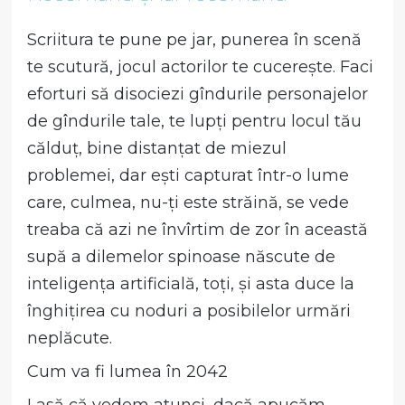
Scriitura te pune pe jar, punerea în scenă
te scutură, jocul actorilor te cucerește. Faci
eforturi să disociezi gîndurile personajelor
de gîndurile tale, te lupți pentru locul tău
călduț, bine distanțat de miezul
problemei, dar ești capturat într-o lume
care, culmea, nu-ți este străină, se vede
treaba că azi ne învîrtim de zor în această
supă a dilemelor spinoase născute de
inteligența artificială, toți, și asta duce la
înghițirea cu noduri a posibilelor urmări
neplăcute.
Cum va fi lumea în 2042
Lasă că vedem atunci, dacă apucăm.