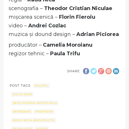
scenografia –
Theodor Cristian Niculae
mișcarea scenică –
Florin Fieroiu
video –
Andrei Cozlac
muzica și dound design –
Adrian Piciorea
producător –
Camelia Moroianu
regizor tehnic –
Paula Trifu
SHARE
POST TAGS
DIGITAL
EXCELSIOR
INTELIGENTA ARTIFICIALA
INTREBARI
PREMIERA
RADU NICA (R)EVOLUTIE
REVOLUTIE
VIITOR