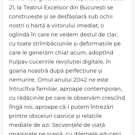
21, la Teatrul Excelsior din București se
construiește și se desfășoară sub ochii
nostri o hartă a viitorului imediat, o
oglindă în care ne vedem destul de clar,
cu toate strîmbăciunile și deformațiile pe
care le generăm chiar acum, adoptînd
hulpav cuceririle revoluției digitale, în
goana noastră după perfecțiune și
nemurire.. Omul anului 2042 ne este
întrucîtva familiar, aproape contemporan,
cu rădăcinile pe care le observăm crescînd
lîngă noi, aproape că-l putem întrezări
printre obiceiuri casnice și relațiile
mediate de azi. Secvențele de viață
imaginate pe scenă, cu dilemele aducerii