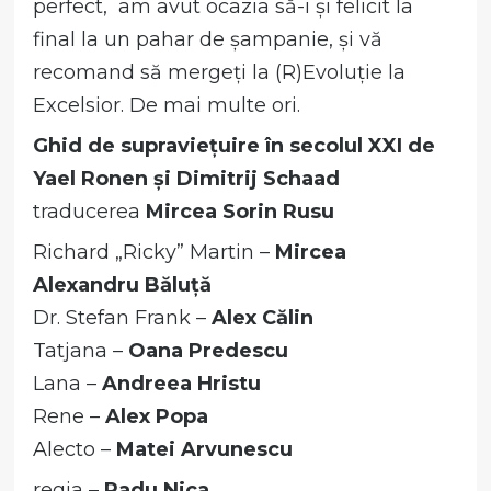
perfect, am avut ocazia să-i și felicit la
final la un pahar de șampanie, și vă
recomand să mergeți la (R)Evoluție la
Excelsior. De mai multe ori.
Ghid de supraviețuire în secolul XXI de
Yael Ronen și Dimitrij Schaad
traducerea
Mircea Sorin Rusu
Richard „Ricky” Martin –
Mircea
Alexandru Băluță
Dr. Stefan Frank –
Alex Călin
Tatjana –
Oana Predescu
Lana –
Andreea Hristu
Rene –
Alex Popa
Alecto –
Matei Arvunescu
regia –
Radu Nica