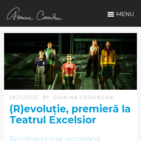
MENU
29/11/2023
BY
GIANINA CORONDAN
(R)evoluție, premieră la
Teatrul Excelsior
Recomand și iar recomand