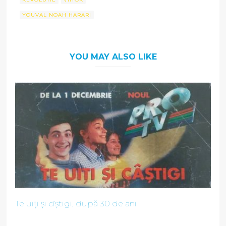
YOUVAL NOAH HARARI
YOU MAY ALSO LIKE
Te uiți și cîștigi, după 30 de ani