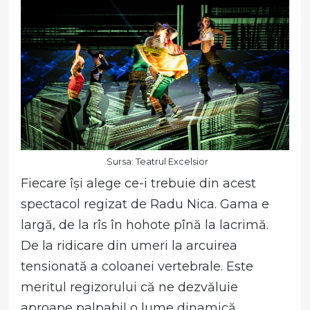
Sursa: Teatrul Excelsior
Fiecare își alege ce-i trebuie din acest
spectacol regizat de Radu Nica. Gama e
largă, de la rîs în hohote pînă la lacrimă.
De la ridicare din umeri la arcuirea
tensionată a coloanei vertebrale. Este
meritul regizorului că ne dezvăluie
aproape palpabil o lume dinamică,