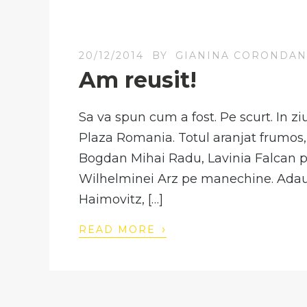
20/12/2014
BY
GIANINA CORONDA
Am reusit!
Sa va spun cum a fost. Pe scurt. In z
Plaza Romania. Totul aranjat frumos, 
Bogdan Mihai Radu, Lavinia Falcan pe 
Wilhelminei Arz pe manechine. Adau
Haimovitz, […]
›
READ MORE