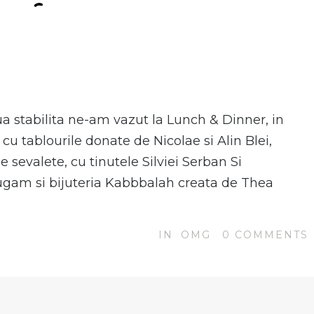
N
iua stabilita ne-am vazut la Lunch & Dinner, in
cu tablourile donate de Nicolae si Alin Blei,
sevalete, cu tinutele Silviei Serban Si
gam si bijuteria Kabbbalah creata de Thea
IN
OMG
0
COMMENTS