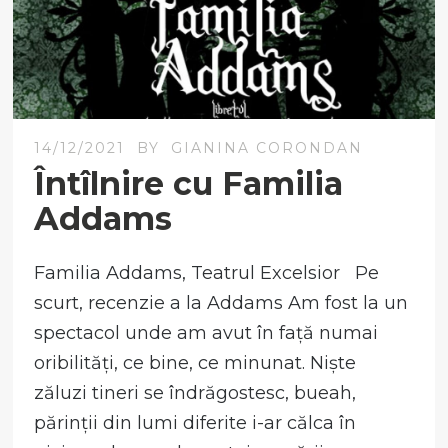
14/12/2021
BY
GIANINA CORONDAN
Întîlnire cu Familia
Addams
Familia Addams, Teatrul Excelsior Pe
scurt, recenzie a la Addams Am fost la un
spectacol unde am avut în față numai
oribilități, ce bine, ce minunat. Niște
zăluzi tineri se îndrăgostesc, bueah,
părinții din lumi diferite i-ar călca în