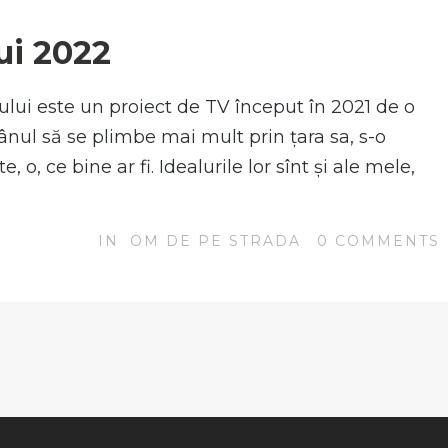
N
ui 2022
lui este un proiect de TV început în 2021 de o
nul să se plimbe mai mult prin țara sa, s-o
o, ce bine ar fi. Idealurile lor sînt și ale mele,
IN
OM DE PE STRADA
0
COMMENTS