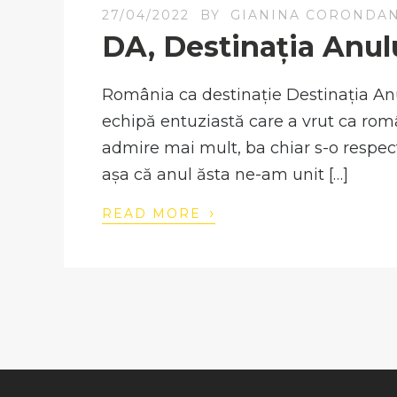
27/04/2022
BY
GIANINA CORONDA
DA, Destinația Anul
România ca destinație Destinația Anu
echipă entuziastă care a vrut ca româ
admire mai mult, ba chiar s-o respecte, 
așa că anul ăsta ne-am unit […]
›
READ MORE